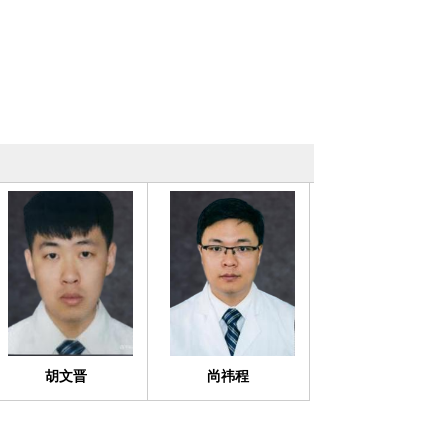
胡文晋
尚祎程