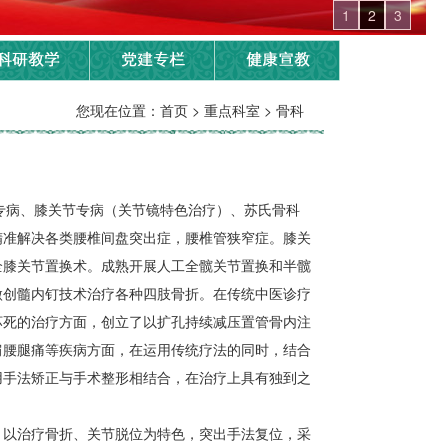
1
2
3
您现在位置：首页 > 重点科室 > 骨科
专病、膝关节专病（关节镜特色治疗）、苏氏骨科
精准解决各类腰椎间盘突出症，腰椎管狭窄症。膝关
全膝关节置换术。成熟开展人工全髋关节置换和半髋
微创髓内钉技术治疗各种四肢骨折。在传统中医诊疗
坏死的治疗方面，创立了以扩孔持续减压置管骨内注
肩腰腿痛等疾病方面，在运用传统疗法的同时，结合
用手法矫正与手术整形相结合，在治疗上具有独到之
，以治疗骨折、关节脱位为特色，突出手法复位，采