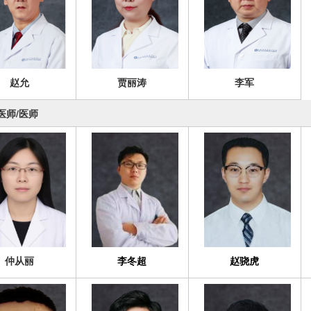
赵允
贾丽涛
李军
医师/医师
仲从丽
李冬超
赵骁虎