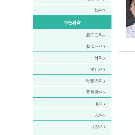
妇科
>
特色科室
脑病二科
>
脑病三科
>
外科
>
消化科
>
呼吸内科
>
耳鼻喉科
>
眼科
>
儿科
>
口腔科
>