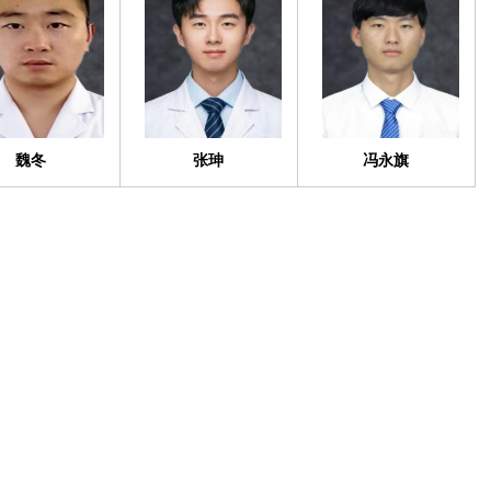
魏冬
张珅
冯永旗