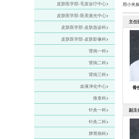
皮肤医学部-毛发诊疗中心
>
用小夹
皮肤医学部-医美激光中心
>
主任
皮肤医学部-皮肤急诊科
>
皮肤医学部-皮肤影像科
>
肾病一科
>
肾病二科
>
肾病三科
>
血液净化中心
>
骨
推拿科
>
针灸一科
>
副主
针灸二科
>
脾胃病科
>