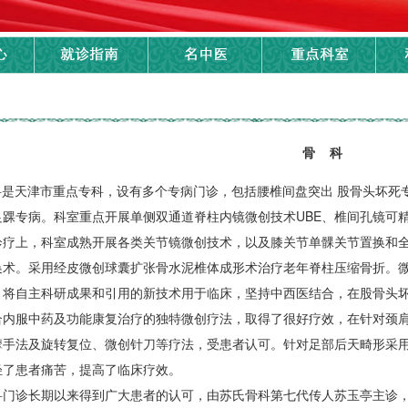
骨 科
科是天津市重点专科，设有多个专病门诊，包括腰椎间盘突出 股骨头坏死
足踝专病。科室重点开展单侧双通道脊柱内镜微创技术UBE、椎间孔镜可
诊疗上，科室成熟开展各类关节镜微创技术，以及膝关节单髁关节置换和
换术。采用经皮微创球囊扩张骨水泥椎体成形术治疗老年脊柱压缩骨折。
，将自主科研成果和引用的新技术用于临床，坚持中西医结合，在股骨头
合内服中药及功能康复治疗的独特微创疗法，取得了很好疗效，在针对颈
摩手法及旋转复位、微创针刀等疗法，受患者认可。针对足部后天畸形采
轻了患者痛苦，提高了临床疗效。
科门诊长期以来得到广大患者的认可，由苏氏骨科第七代传人苏玉亭主诊