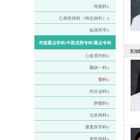
疮疡科
>
心身疾病科（神志病科）
>
临床药学
>
市级重点学科/中医优势专科/重点专科
主治
心血管内科
>
脑病一科
>
骨科
>
内分泌科
>
肿瘤科
>
治未病科
>
康复医学科
>
老年病科
>