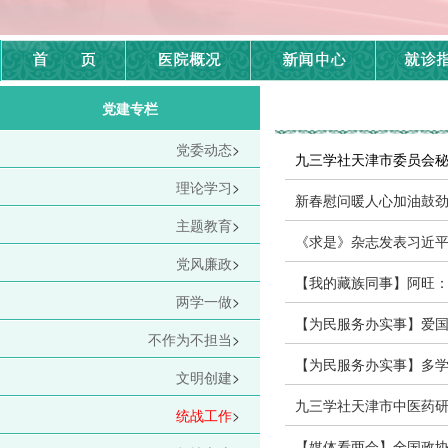
党建专栏
党委动态
>
九三学社天津市委员会
理论学习
>
新春慰问暖人心加油鼓
主题教育
>
《求是》杂志发表习近平
党风廉政
>
【我的藏族同事】阿旺
两学一做
>
【为民服务办实事】爱国拥
不作为不担当
>
【为民服务办实事】多学科
文明创建
>
九三学社天津市中医药
统战工作
>
【媒体看两会】全国政协